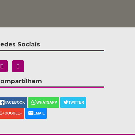
edes Sociais
ompartilhem
FACEBOOK
WHATSAPP
TWITTER
GOOGLE+
EMAIL