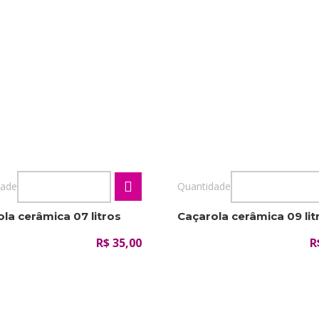
dade
Quantidade
la cerâmica 07 litros
Caçarola cerâmica 09 lit
R$ 35,00
R